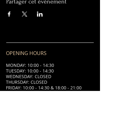
Partager cet événement
OPENING HOURS
MONDAY: 10:00 - 14:30
TUESDAY: 10:00 - 14:30
WEDNESDAY: CLOSED
THURSDAY: CLOSED
FRIDAY: 10:00 - 14:30 & 18:00 - 21:00
SATURDAY: 10:00 - 14:30 & 18:00 -
21:00
SUNDAY: 10:00 - 14:30 & 18:00 - 21:00
ADDRESS
8 Place Saint Jean,
87320 Darnac,