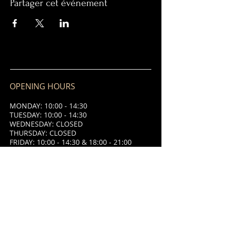
Partager cet événement
OPENING HOURS
MONDAY: 10:00 - 14:30
TUESDAY: 10:00 - 14:30
WEDNESDAY: CLOSED
THURSDAY: CLOSED
FRIDAY: 10:00 - 14:30 & 18:00 - 21:00
SATURDAY: 10:00 - 14:30 & 18:00 -
21:00
SUNDAY: 10:00 - 14:30 & 18:00 - 21:00
ADDRESS
8 Place Saint Jean,
87320 Darnac,