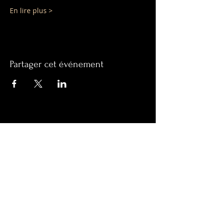
En lire plus >
Partager cet événement
OPENING HOURS
MONDAY: 10:00 - 14:30
TUESDAY: 10:00 - 14:30
WEDNESDAY: CLOSED
THURSDAY: CLOSED
FRIDAY: 10:00 - 14:30 & 18:00 - 21:00
SATURDAY: 10:00 - 14:30 & 18:00 -
21:00