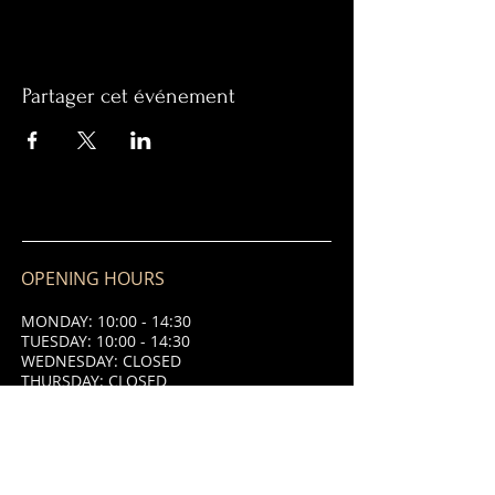
Partager cet événement
OPENING HOURS
MONDAY: 10:00 - 14:30
TUESDAY: 10:00 - 14:30
WEDNESDAY: CLOSED
THURSDAY: CLOSED
FRIDAY: 10:00 - 14:30 & 18:00 - 21:00
SATURDAY: 10:00 - 14:30 & 18:00 -
21:00
SUNDAY: 10:00 - 14:30 & 18:00 - 21:00