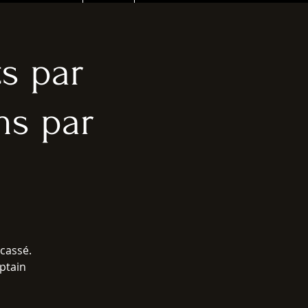
s par
ms par
cassé.
ptain