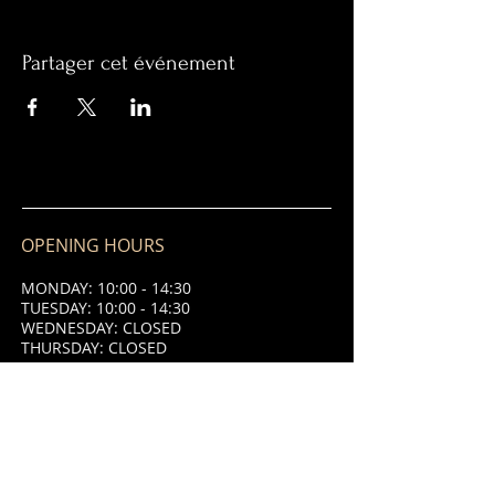
Partager cet événement
OPENING HOURS
MONDAY: 10:00 - 14:30
TUESDAY: 10:00 - 14:30
WEDNESDAY: CLOSED
THURSDAY: CLOSED
FRIDAY: 10:00 - 14:30 & 18:00 - 21:00
SATURDAY: 10:00 - 14:30 & 18:00 -
21:00
SUNDAY: 10:00 - 14:30 & 18:00 - 21:00
ADDRESS