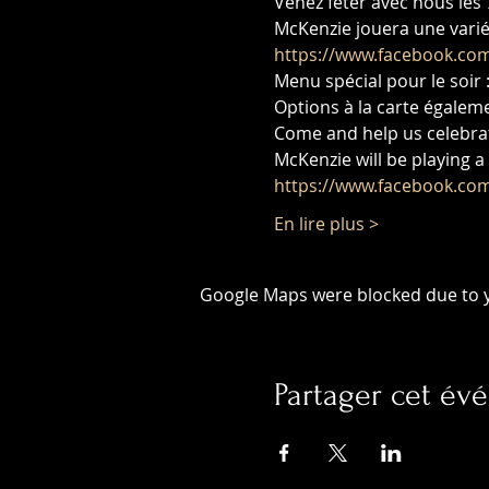
Venez fêter avec nous les
McKenzie jouera une varié
https://www.facebook.co
Menu spécial pour le soir 
Options à la carte égalem
Come and help us celebrat
McKenzie will be playing a 
https://www.facebook.co
En lire plus >
Google Maps were blocked due to yo
Partager cet é