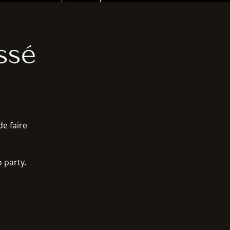
ssé
e faire
 party.